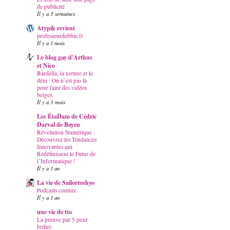
de publicité
Il y a 3 semaines
Atypik revient
professeurdebbie.fr
Il y a 1 mois
Le blog gay d'Arthus
et Nico
Bardella, la torture et le
déni : On n’est pas là
pour faire des vidéos
beiges.
Il y a 3 mois
Les ÉtaDam de Cédric
Darval de Bayen
Révolution Numérique :
Découvrez les Tendances
Innovantes qui
Redéfinissent le Futur de
l’Informatique !
Il y a 1 an
La vie de Sailortoshyo
Podcasts couture
Il y a 1 an
une vie de tto
La preuve par 5 pour
briller