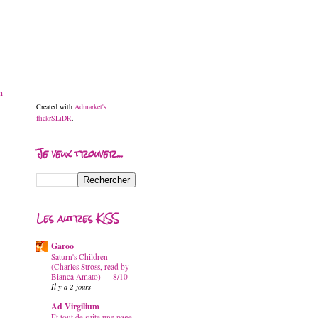
n
Created with
Admarket's
flickrSLiDR
.
Je veux trouver...
Les autres KiSS
Garoo
Saturn's Children
(Charles Stross, read by
Bianca Amato) — 8/10
Il y a 2 jours
Ad Virgilium
Et tout de suite une page