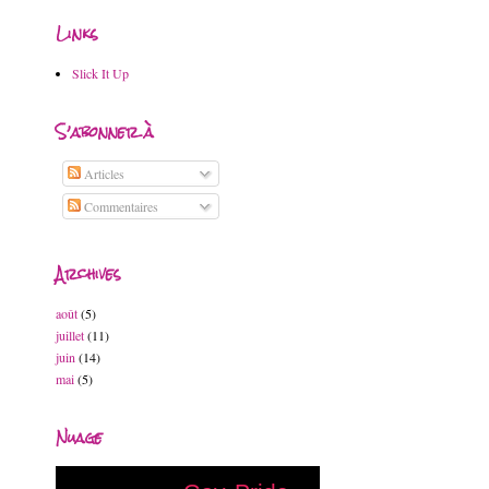
Links
Slick It Up
S’abonner à
Articles
Commentaires
Archives
août
(5)
juillet
(11)
juin
(14)
mai
(5)
Nuage