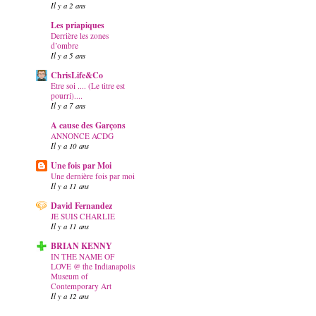
Il y a 2 ans
Les priapiques
Derrière les zones
d’ombre
Il y a 5 ans
ChrisLife&Co
Etre soi .... (Le titre est
pourri)....
Il y a 7 ans
A cause des Garçons
ANNONCE ACDG
Il y a 10 ans
Une fois par Moi
Une dernière fois par moi
Il y a 11 ans
David Fernandez
JE SUIS CHARLIE
Il y a 11 ans
BRIAN KENNY
IN THE NAME OF
LOVE @ the Indianapolis
Museum of
Contemporary Art
Il y a 12 ans