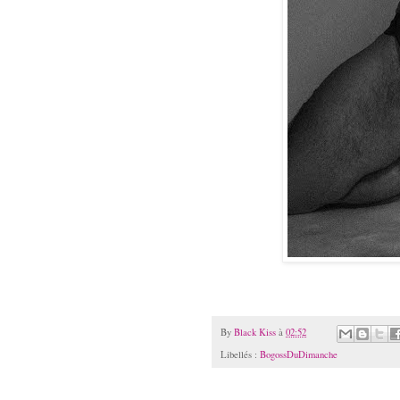
By
Black Kiss
à
02:52
Libellés :
BogossDuDimanche